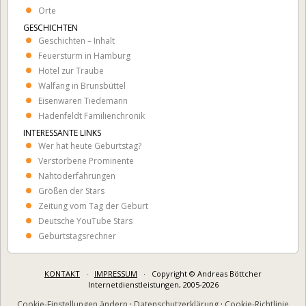
Orte
GESCHICHTEN
Geschichten – Inhalt
Feuersturm in Hamburg
Hotel zur Traube
Walfang in Brunsbüttel
Eisenwaren Tiedemann
Hadenfeldt Familienchronik
INTERESSANTE LINKS
Wer hat heute Geburtstag?
Verstorbene Prominente
Nahtoderfahrungen
Größen der Stars
Zeitung vom Tag der Geburt
Deutsche YouTube Stars
Geburtstagsrechner
KONTAKT
·
IMPRESSUM
· Copyright © Andreas Böttcher
Internetdienstleistungen, 2005-2026
Cookie-Einstellungen ändern
·
Datenschutzerklärung
·
Cookie-Richtlinie