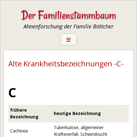
Der Familienstammbaum
Ahnenforschung der Familie Böttcher
Startseite
Ahnenforschung
Alte Krankheits­bezeichnungen -C-
— Familienstammbaum erstellen
— Stammbaum-Software
C
— Ahnenforschung auf eigener Homepage
— Genealogie-Begriffe
frühere
— Alte Krankheits­bezeichnungen
heutige Bezeichnung
Bezeichnung
— Alte Berufe
Tuberkulose, allgemeiner
— Archive
Cachexia
Kräfteverfall, Schwindsucht