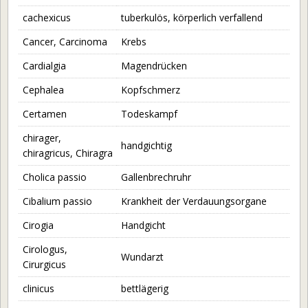
— Vereine und Verbände
cachexicus
tuberkulös, körperlich verfallend
— Links
Cancer, Carcinoma
Krebs
Pommern
Cardialgia
Magendrücken
— Pommern
Cephalea
Kopfschmerz
— Pommerns Geschichte
Certamen
Todeskampf
— Berühmte Personen aus Pommern
chirager,
— Flucht und Vertreibung
handgichtig
chiragricus, Chiragra
— Entwurzelt – Flucht aus Pommern
Cholica passio
Gallenbrechruhr
— Das Pommernlied
Cibalium passio
Krankheit der Verdauungsorgane
— Bilder aus Pommern
Cirogia
Handgicht
— Pommern Karten
Cirologus,
Wundarzt
— Interaktives Ortsregister
Cirurgicus
— Städtenamen deutsch-polnisch
clinicus
bettlägerig
— Pommern Links