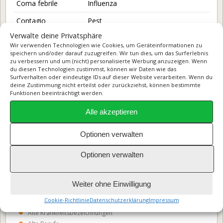
Coma febrile
Influenza
Stammbaum-Daten
Contagio
Pest
— Familienstammbaum
Verwalte deine Privatsphäre
Contraktur
Muskelschrumpfung
Wir verwenden Technologien wie Cookies, um Geräteinformationen zu
— Nachfahrenbaum
speichern und/oder darauf zuzugreifen. Wir tun dies, um das Surferlebnis
zu verbessern und um (nicht) personalisierte Werbung anzuzeigen. Wenn
— Ahnentafel
du diesen Technologien zustimmst, können wir Daten wie das
Surfverhalten oder eindeutige IDs auf dieser Website verarbeiten. Wenn du
— Personen
Meine Ahnen­forschung und diese Homepage sind meinem
deine Zustimmung nicht erteilst oder zurückziehst, können bestimmte
Vater Volker Böttcher gewidmet. Er verstarb 1992 im Alter
Funktionen beeinträchtigt werden.
— Orte
von 48 Jahren.
Geschichten
Alle akzeptieren
— Geschichten – Inhalt
Optionen verwalten
AUF EINEN BLICK
— Feuersturm in Hamburg
STARTSEITE
Optionen verwalten
AHNENFORSCHUNG
— Hotel zur Traube
Familienstammbaum erstellen
— Walfang in Brunsbüttel
Stammbaum-Software
Weiter ohne Einwilligung
Ahnenforschung auf eigener Homepage
— Eisenwaren Tiedemann
Cookie-Richtlinie
Datenschutzerklärung
Impressum
Genealogie-Begriffe
— Hadenfeldt Familienchronik
Alte Krankheits­bezeichnungen