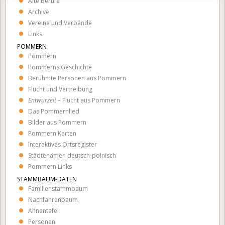
Alte Berufe
Interessante Links
Archive
— Wer hat heute Geburtstag?
Vereine und Verbände
Links
— Verstorbene Prominente
POMMERN
— Nahtoderfahrungen
Pommern
Pommerns Geschichte
— Größen der Stars
Berühmte Personen aus Pommern
— Zeitung vom Tag der Geburt
Flucht und Vertreibung
Entwurzelt
– Flucht aus Pommern
— Deutsche YouTube Stars
Das Pommernlied
— Geburtstagsrechner
Bilder aus Pommern
Pommern Karten
Interaktives Ortsregister
Städtenamen deutsch-polnisch
Pommern Links
STAMMBAUM-DATEN
Familienstammbaum
Nachfahrenbaum
Ahnentafel
Personen