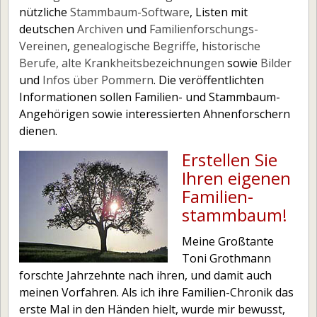
— Vereine und Verbände
nützliche
Stammbaum-Software
, Listen mit
deutschen
Archiven
und
Familienforschungs-
— Links
Vereinen
,
genealogische Begriffe
,
historische
Pommern
Berufe,
alte Krankheitsbezeichnungen
sowie
Bilder
— Pommern
und
Infos über Pommern
. Die veröffentlichten
Informationen sollen Familien- und Stammbaum-
— Pommerns Geschichte
Angehörigen sowie interessierten Ahnenforschern
— Berühmte Personen aus Pommern
dienen.
— Flucht und Vertreibung
Erstellen Sie
— Entwurzelt – Flucht aus Pommern
Ihren eigenen
Familien­
— Das Pommernlied
stamm­baum!
— Bilder aus Pommern
Meine Großtante
— Pommern Karten
Toni Grothmann
— Interaktives Ortsregister
forschte Jahrzehnte nach ihren, und damit auch
— Städtenamen deutsch-polnisch
meinen Vorfahren. Als ich ihre Familien-Chronik das
erste Mal in den Händen hielt, wurde mir bewusst,
— Pommern Links