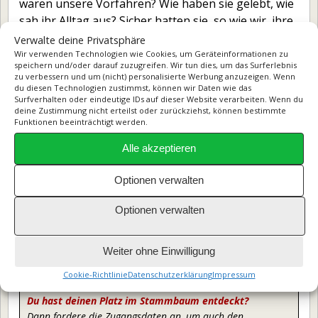
waren unsere Vorfahren? Wie haben sie gelebt, wie
Interessante Links
sah ihr Alltag aus? Sicher hatten sie, so wie wir, ihre
— Wer hat heute Geburtstag?
Sorgen und Freuden, Pläne und Hoffnungen – nur
Verwalte deine Privatsphäre
— Verstorbene Prominente
eben in einer anderen, uns unbekannten Zeit. Wir
Wir verwenden Technologien wie Cookies, um Geräteinformationen zu
speichern und/oder darauf zuzugreifen. Wir tun dies, um das Surferlebnis
haben ihr Blut in den Adern – sie sind wir und wir
— Nahtoderfahrungen
zu verbessern und um (nicht) personalisierte Werbung anzuzeigen. Wenn
sind sie.
du diesen Technologien zustimmst, können wir Daten wie das
— Größen der Stars
Surfverhalten oder eindeutige IDs auf dieser Website verarbeiten. Wenn du
deine Zustimmung nicht erteilst oder zurückziehst, können bestimmte
Ich möchte mit dieser Homepage versuchen, auch
— Zeitung vom Tag der Geburt
Funktionen beeinträchtigt werden.
andere Menschen für die Erforschung ihres
— Deutsche YouTube Stars
Alle akzeptieren
Familienstammbaumes zu interessieren. Die
Ahnenforschung soll helfen, unseren Ursprung –
— Geburtstagsrechner
Optionen verwalten
die Menschen, die vor uns kamen – nicht ganz zu
vergessen.
Optionen verwalten
Viel Spaß beim Stöbern im Stammbaum wünscht
Weiter ohne Einwilligung
Andreas Böttcher
Cookie-Richtlinie
Datenschutzerklärung
Impressum
Du hast deinen Platz im Stammbaum entdeckt?
Dann fordere die Zugangsdaten an, um auch den