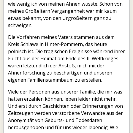
wie wenig ich von meinen Ahnen wusste. Schon von
Stammbaum-Daten
meines Großeltern Vergangenheit war mir kaum
— Familienstammbaum
etwas bekannt, von den Urgroßeltern ganz zu
schweigen.
— Nachfahrenbaum
Die Vorfahren meines Vaters stammen aus dem
— Ahnentafel
Kreis Schlawe in Hinter-Pommern, das heute
— Personen
polnisch ist. Die tragischen Ereignisse während ihrer
— Orte
Flucht aus der Heimat am Ende des II. Weltkrieges
waren letztendlich der Anstoß, mich mit der
Geschichten
Ahnenforschung zu beschäftigen und unseren
— Geschichten – Inhalt
eigenen Familienstammbaum zu erstellen.
— Feuersturm in Hamburg
Viele der Personen aus unserer Familie, die mir was
— Hotel zur Traube
hätten erzählen können, leben leider nicht mehr.
Und erst durch Geschichten oder Erinnerungen von
— Walfang in Brunsbüttel
Zeitzeugen werden verstorbene Verwandte aus der
— Eisenwaren Tiedemann
Anonymität von Geburts- und Todesdaten
— Hadenfeldt Familienchronik
herausgehoben und für uns wieder lebendig. Wie