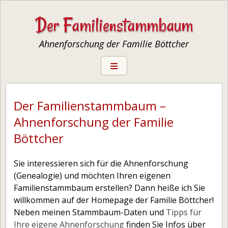
Der Familienstammbaum
Ahnenforschung der Familie Böttcher
Startseite
Ahnenforschung
Der Familienstammbaum –
— Familienstammbaum erstellen
Ahnenforschung der Familie
— Stammbaum-Software
Böttcher
— Ahnenforschung auf eigener Homepage
Sie interessieren sich für die Ahnenforschung
— Genealogie-Begriffe
(Genealogie) und möchten Ihren eigenen
— Alte Krankheits­bezeichnungen
Familienstammbaum erstellen? Dann heiße ich Sie
willkommen auf der Homepage der Familie Böttcher!
— Alte Berufe
Neben meinen Stammbaum-Daten und
Tipps für
— Archive
Ihre eigene Ahnenforschung
finden Sie Infos über