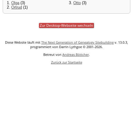
1.
Olga
(3)
3.
Otto
(3)
2.
Ortrud
(1)
Zur Desktop-Webseite wechseln
Diese Website läuft mit
The Next Generation of Genealogy Sitebuilding
v. 13.0.3,
programmiert von Darrin Lythgoe © 2001-2026.
Betreut von
Andreas Böttcher
.
Zurück zur Startseite