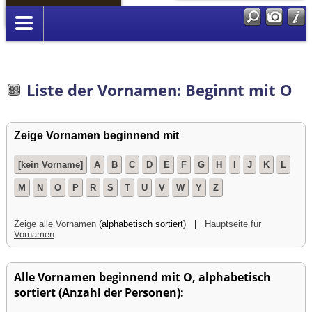
Anmelden
Liste der Vornamen: Beginnt mit O
Zeige Vornamen beginnend mit
[kein Vorname]
A
B
C
D
E
F
G
H
I
J
K
L
M
N
O
P
R
S
T
U
V
W
Y
Z
Zeige alle Vornamen
(alphabetisch sortiert) |
Hauptseite für
Vornamen
Alle Vornamen beginnend mit O, alphabetisch
sortiert (Anzahl der Personen):