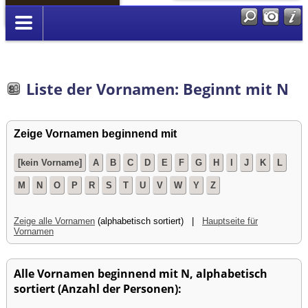
Anmelden
Liste der Vornamen: Beginnt mit N
Zeige Vornamen beginnend mit
[kein Vorname]
A
B
C
D
E
F
G
H
I
J
K
L
M
N
O
P
R
S
T
U
V
W
Y
Z
Zeige alle Vornamen
(alphabetisch sortiert) |
Hauptseite für
Vornamen
Alle Vornamen beginnend mit N, alphabetisch
sortiert (Anzahl der Personen):