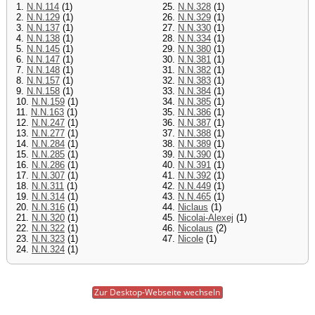
1.
N.N.114
(1)
25.
N.N.328
(1)
2.
N.N.129
(1)
26.
N.N.329
(1)
3.
N.N.137
(1)
27.
N.N.330
(1)
4.
N.N.138
(1)
28.
N.N.334
(1)
5.
N.N.145
(1)
29.
N.N.380
(1)
6.
N.N.147
(1)
30.
N.N.381
(1)
7.
N.N.148
(1)
31.
N.N.382
(1)
8.
N.N.157
(1)
32.
N.N.383
(1)
9.
N.N.158
(1)
33.
N.N.384
(1)
10.
N.N.159
(1)
34.
N.N.385
(1)
11.
N.N.163
(1)
35.
N.N.386
(1)
12.
N.N.247
(1)
36.
N.N.387
(1)
13.
N.N.277
(1)
37.
N.N.388
(1)
14.
N.N.284
(1)
38.
N.N.389
(1)
15.
N.N.285
(1)
39.
N.N.390
(1)
16.
N.N.286
(1)
40.
N.N.391
(1)
17.
N.N.307
(1)
41.
N.N.392
(1)
18.
N.N.311
(1)
42.
N.N.449
(1)
19.
N.N.314
(1)
43.
N.N.465
(1)
20.
N.N.316
(1)
44.
Niclaus
(1)
21.
N.N.320
(1)
45.
Nicolai-Alexej
(1)
22.
N.N.322
(1)
46.
Nicolaus
(2)
23.
N.N.323
(1)
47.
Nicole
(1)
24.
N.N.324
(1)
Zur Desktop-Webseite wechseln