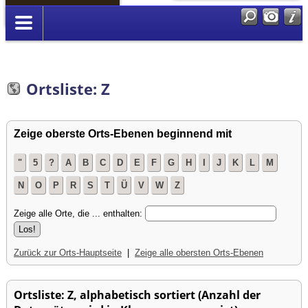
Anmelden
Ortsliste: Z
Zeige oberste Orts-Ebenen beginnend mit
"
5
?
A
B
C
D
E
F
G
H
I
J
K
L
M
N
O
P
R
S
T
Ü
V
W
Z
Zeige alle Orte, die ... enthalten:
Zurück zur Orts-Hauptseite
|
Zeige alle obersten Orts-Ebenen
Ortsliste: Z, alphabetisch sortiert (Anzahl der