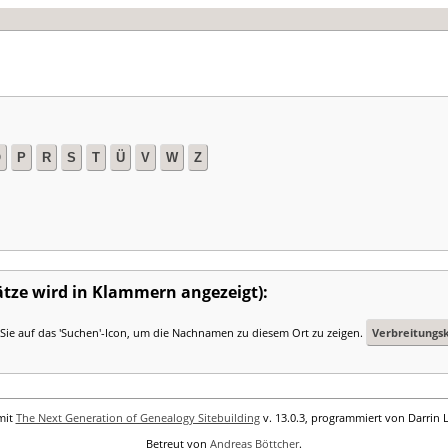
O
P
R
S
T
Ü
V
W
Z
sätze wird in Klammern angezeigt):
 Sie auf das 'Suchen'-Icon, um die Nachnamen zu diesem Ort zu zeigen.
Verbreitungs
mit
The Next Generation of Genealogy Sitebuilding
v. 13.0.3, programmiert von Darrin 
Betreut von
Andreas Böttcher
.