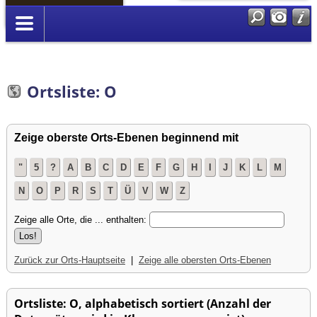
Anmelden
Ortsliste: O
Zeige oberste Orts-Ebenen beginnend mit
"
5
?
A
B
C
D
E
F
G
H
I
J
K
L
M
N
O
P
R
S
T
Ü
V
W
Z
Zeige alle Orte, die ... enthalten:
Zurück zur Orts-Hauptseite
|
Zeige alle obersten Orts-Ebenen
Ortsliste: O, alphabetisch sortiert (Anzahl der