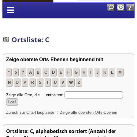
Anmelden
Ortsliste: C
Zeige oberste Orts-Ebenen beginnend mit
"
5
?
A
B
C
D
E
F
G
H
I
J
K
L
M
N
O
P
R
S
T
Ü
V
W
Z
Zeige alle Orte, die ... enthalten:
Zurück zur Orts-Hauptseite
|
Zeige alle obersten Orts-Ebenen
Ortsliste: C, alphabetisch sortiert (Anzahl der