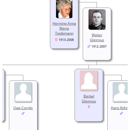
Hermine Anna
Maria
Tiedemann
Walter
Gleimius
1913-2008
1912-2007
us
Bärbel
Gleimius
Uwe Cornils
Hans Köhn