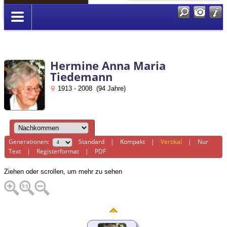
Anmelden
Hermine Anna Maria
Tiedemann
1913 - 2008 (94 Jahre)
Generationen:
Standard
|
Kompakt
|
Vertikal
|
Nur
Text
|
Registerformat
|
PDF
Ziehen oder scrollen, um mehr zu sehen