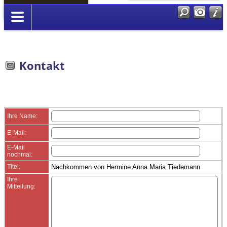
Anmelden
Kontakt
Ihre Name:
E-Mail:
E-Mail
nochmal:
Titel:
Nachkommen von Hermine Anna Maria Tiedemann
Ihre
Mitteilung: