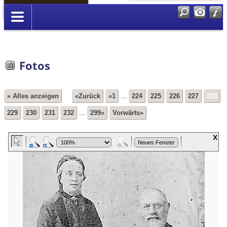
Anmelden
Fotos
» Alles anzeigen
«Zurück
«1
...
224
225
226
227
228
229
230
231
232
...
299»
Vorwärts»