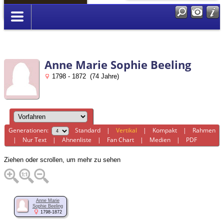
Anmelden
Anne Marie Sophie Beeling
1798 - 1872 (74 Jahre)
Generationen:
Standard
|
Vertikal
|
Kompakt
|
Rahmen
|
Nur Text
|
Ahnenliste
|
Fan Chart
|
Medien
|
PDF
Ziehen oder scrollen, um mehr zu sehen
Anne Marie
Sophie Beeling
1798-1872