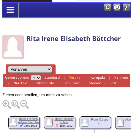
Anmelden
Rita Irene Elisabeth Böttcher
Generationen:
Standard
|
Vertikal
|
Kompakt
|
Rahmen
|
Nur Text
|
Ahnenliste
|
Fan Chart
|
Medien
|
PDF
Ziehen oder scrollen, um mehr zu sehen
David Friedrich
Maria Christine
Franz Carpus
Albert
Wilhelm Böttcher
Rubow
1840-1904
1844-1912