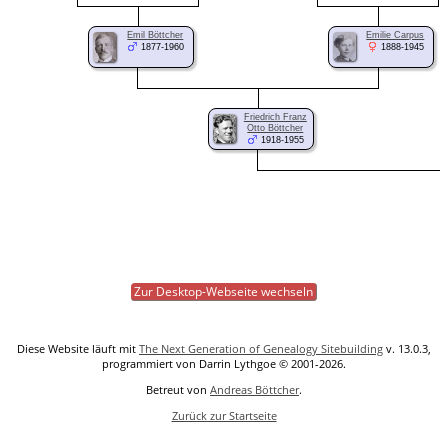
Emil Böttcher
Emilie Carpus
1877-1960
1888-1945
Friedrich Franz
Otto Böttcher
1918-1955
Zur Desktop-Webseite wechseln
Diese Website läuft mit
The Next Generation of Genealogy Sitebuilding
v. 13.0.3,
programmiert von Darrin Lythgoe © 2001-2026.
Betreut von
Andreas Böttcher
.
Zurück zur Startseite