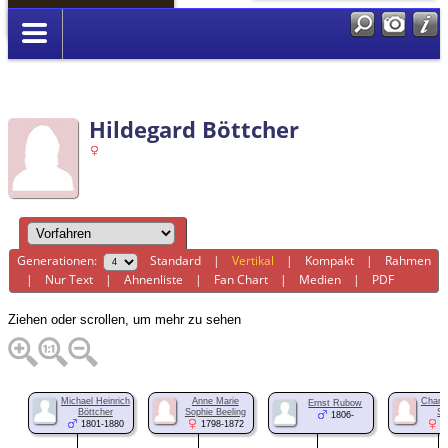
Anmelden
Hildegard Böttcher
Generationen:
Standard
|
Vertikal
|
Kompakt
|
Rahmen
|
Nur Text
|
Ahnenliste
|
Fan Chart
|
Medien
|
PDF
Ziehen oder scrollen, um mehr zu sehen
Michael Heinrich
Anne Marie
Charlo
Ernst Rubow
Böttcher
Sophie Beeling
Sc
1806-
1801-1880
1798-1872
1