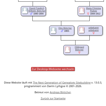
David Friedrich
Maria Christine
Wilhelm Böttcher
Rubow
1840-1904
1844-1912
unbekannt
Otto Böttcher
unbekannt
1883-
Hildegard
Böttcher
Zur Desktop-Webseite wechseln
Diese Website läuft mit
The Next Generation of Genealogy Sitebuilding
v. 13.0.3,
programmiert von Darrin Lythgoe © 2001-2026.
Betreut von
Andreas Böttcher
.
Zurück zur Startseite