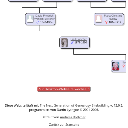
David Friedrich
Maria Christine
Wilhelm Böttcher
Rubow
1840-1904
1844-1912
Emil Böttcher
1877-1960
Ilse
1
Zur Desktop-Webseite wechseln
Diese Website läuft mit
The Next Generation of Genealogy Sitebuilding
v. 13.0.3,
programmiert von Darrin Lythgoe © 2001-2026.
Betreut von
Andreas Böttcher
.
Zurück zur Startseite