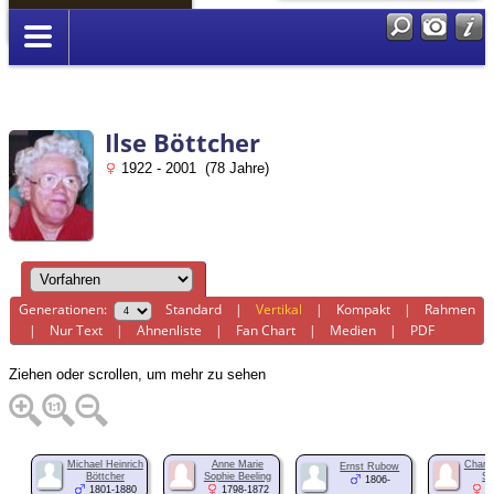
Anmelden
Ilse Böttcher
1922 - 2001 (78 Jahre)
Generationen:
Standard
|
Vertikal
|
Kompakt
|
Rahmen
|
Nur Text
|
Ahnenliste
|
Fan Chart
|
Medien
|
PDF
Ziehen oder scrollen, um mehr zu sehen
Michael Heinrich
Anne Marie
Charlo
Ernst Rubow
Böttcher
Sophie Beeling
Sc
1806-
1801-1880
1798-1872
1