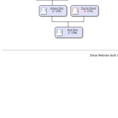
Johann Boie
Tilsche Brand
1765-
1774-
Boje Boje
1796-
Diese Website läuft 