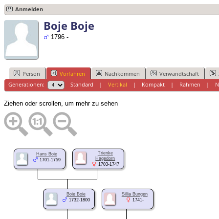
Anmelden
Boje Boje
1796 -
Person
Vorfahren
Nachkommen
Verwandtschaft
Generationen:
Standard
|
Vertikal
|
Kompakt
|
Rahmen
|
N
Ziehen oder scrollen, um mehr zu sehen
Trienke
Hans Boie
Hagedorn
1701-1759
1703-1747
Boie Boie
Sillia Bungen
1732-1800
1741-