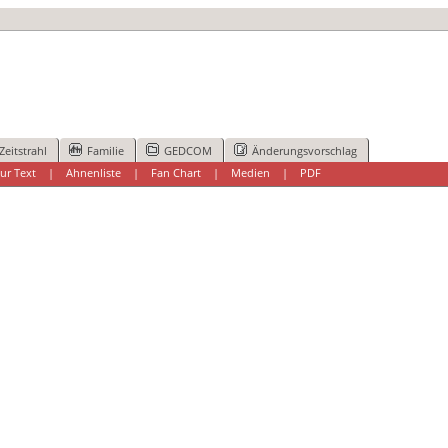
Zeitstrahl
Familie
GEDCOM
Änderungsvorschlag
ur Text
|
Ahnenliste
|
Fan Chart
|
Medien
|
PDF