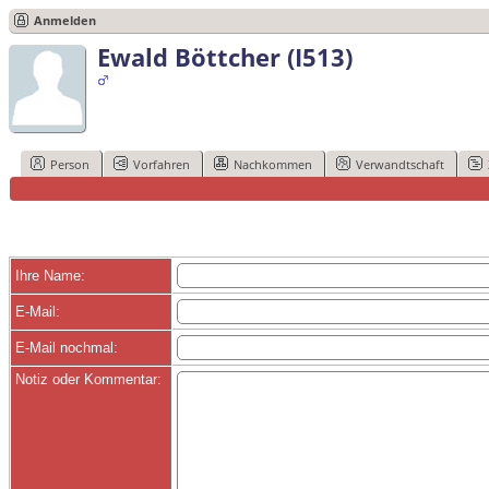
Anmelden
Ewald Böttcher (I513)
Person
Vorfahren
Nachkommen
Verwandtschaft
Ihre Name:
E-Mail:
E-Mail nochmal:
Notiz oder Kommentar: