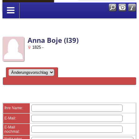
Anmelden
Anna Boje (I39)
1825 -
Ihre Name:
E-Mail:
E-Mail
nochmal:
Notiz oder