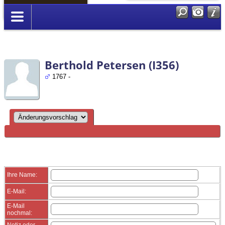
Anmelden
Berthold Petersen (I356)
1767 -
Ihre Name:
E-Mail:
E-Mail
nochmal:
Notiz oder