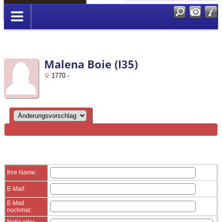
Anmelden
Malena Boie (I35)
1770 -
Ihre Name:
E-Mail:
E-Mail
nochmal:
Notiz oder