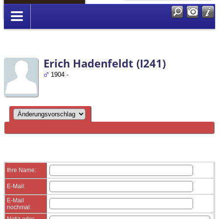
Anmelden
Erich Hadenfeldt (I241)
1904 -
Ihre Name:
E-Mail:
E-Mail
nochmal:
Notiz oder