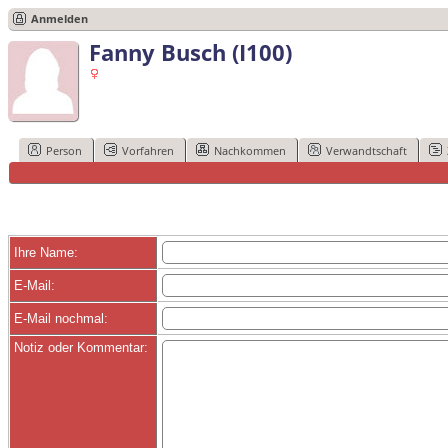
Anmelden
Fanny Busch (I100)
Person
Vorfahren
Nachkommen
Verwandtschaft
Ihre Name:
E-Mail:
E-Mail nochmal:
Notiz oder Kommentar: