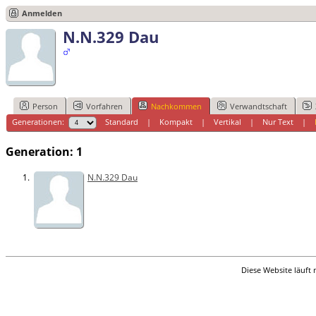
Anmelden
N.N.329 Dau
Person
Vorfahren
Nachkommen
Verwandtschaft
Generationen:
Standard
|
Kompakt
|
Vertikal
|
Nur Text
|
Generation: 1
1.
N.N.329 Dau
Diese Website läuft 