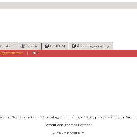
Zeitstrahl
Familie
GEDCOM
Änderungsvorschlag
Registerformat
|
PDF
mit
The Next Generation of Genealogy Sitebuilding
v. 13.0.3, programmiert von Darrin 
Betreut von
Andreas Böttcher
.
Zurück zur Startseite