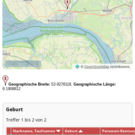
10 km
©
OpenStreetMap
contributors.
Geographische Breite:
53.9278118,
Geographische Länge:
9.1908812
Geburt
Treffer 1 bis 2 von 2
Nachname, Taufnamen
Geburt
Personen-Kennun