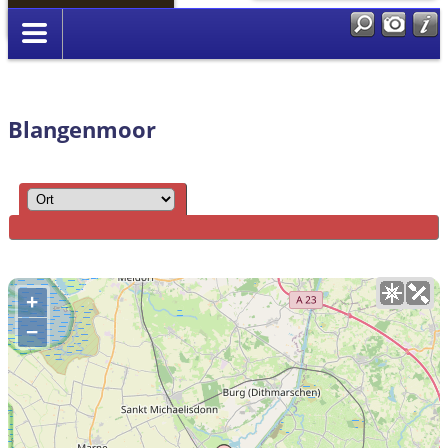
Anmelden
Blangenmoor
+
−