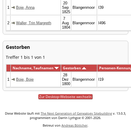
20
1
Boje, Anna
Sep
Blangenmoor
I39
1825
7
2
Waller, Trin Margreth
Aug
Blangenmoor
I496
1804
Gestorben
Treffer 1 bis 1 von 1
Nachname, Taufnamen
Gestorben
Personen-Kennun
28
1
Boie, Boie
Dez
Blangenmoor
I19
1800
Zur Desktop-Webseite wechseln
Diese Website läuft mit
The Next Generation of Genealogy Sitebuilding
v. 13.0.3,
programmiert von Darrin Lythgoe © 2001-2026.
Betreut von
Andreas Böttcher
.