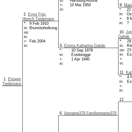
in:
Hamburg-Altona
+:
10 Mai 1950
9.
Mar
in:
*:
22
in:
Os
2.
Ernst Fritz
+:
8 
Hinrich Tiedemann
in:
?
*:
9 Feb 1910
in:
Brunsbüttelkoog
10.
Joh
oo:
Gahde
in:
+:
Feb 2004
*:
29
in:
5.
Emma Katharina Gahde
in:
Kl
oo:
23
*:
10 Sep 1878
in:
Es
in:
Estebrügge
+:
+:
1 Apr 1940
in:
in:
11.
Kat
*:
4 
1.
Elsbeth
in:
Es
Tiedemann
+:
in:
12.
6.
Vorname378 Familienname378