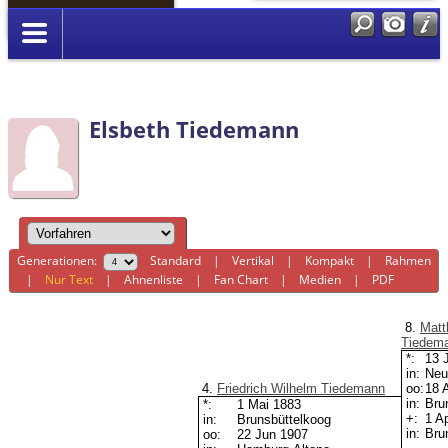
Anmelden
Elsbeth Tiedemann
Generationen:
Standard
|
Vertikal
|
Kompakt
|
Rahmen
|
Nur Text
|
Ahnenliste
|
Fan Chart
|
Medien
|
PDF
8.
Matt
Tiedem
*:
13 
in:
Neu
4.
Friedrich Wilhelm Tiedemann
oo:
18 
in:
Bru
*:
1 Mai 1883
+:
1 A
in:
Brunsbüttelkoog
in:
Bru
oo:
22 Jun 1907