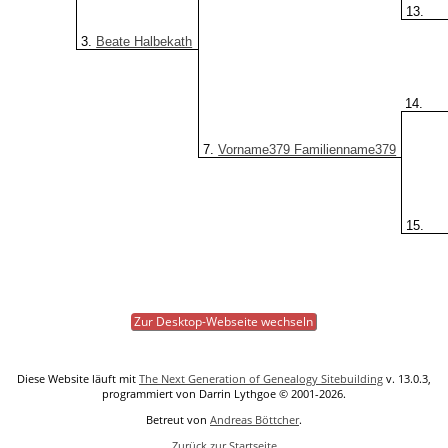
13.
3.
Beate Halbekath
14.
7.
Vorname379 Familienname379
15.
Zur Desktop-Webseite wechseln
Diese Website läuft mit
The Next Generation of Genealogy Sitebuilding
v. 13.0.3,
programmiert von Darrin Lythgoe © 2001-2026.
Betreut von
Andreas Böttcher
.
Zurück zur Startseite