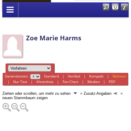
Anmelden
Zoe Marie Harms
Generationen:
Standard
|
Vertikal
|
Kompakt
|
Rahmen
|
Nur Text
|
Ahnenliste
|
Fan Chart
|
Medien
|
PDF
Ziehen oder scrollen, um mehr zu sehen
= Zusatz-Angaben
=
neuen Stammbaum zeigen