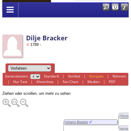
Anmelden
Dilje Bracker
1789 -
Generationen:
Standard
|
Vertikal
|
Kompakt
|
Rahmen
|
Nur Text
|
Ahnenliste
|
Fan Chart
|
Medien
|
PDF
Ziehen oder scrollen, um mehr zu sehen
Hinrich
Johann Bracker
Antje 