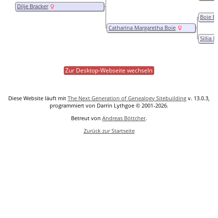
Dilje Bracker
Boie B
Catharina Margaretha Boie
Sillia 
Zur Desktop-Webseite wechseln
Diese Website läuft mit
The Next Generation of Genealogy Sitebuilding
v. 13.0.3,
programmiert von Darrin Lythgoe © 2001-2026.
Betreut von
Andreas Böttcher
.
Zurück zur Startseite