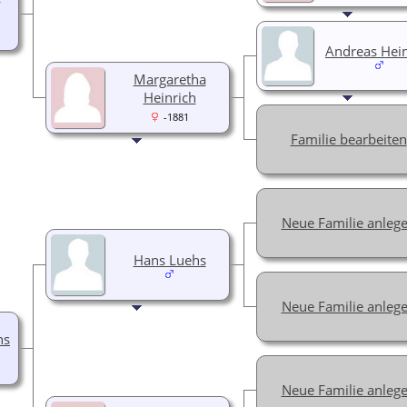
Andreas Hein
Margaretha
Heinrich
-1881
Familie bearbeiten
Neue Familie anleg
Hans Luehs
Neue Familie anleg
hs
Neue Familie anleg