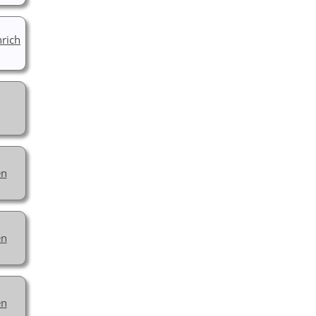
rich
en
en
en