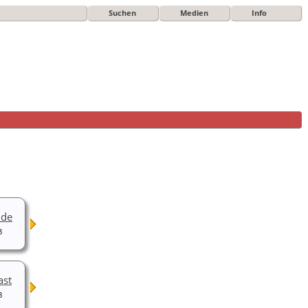
Suchen
Medien
Info
hde
8
ast
8