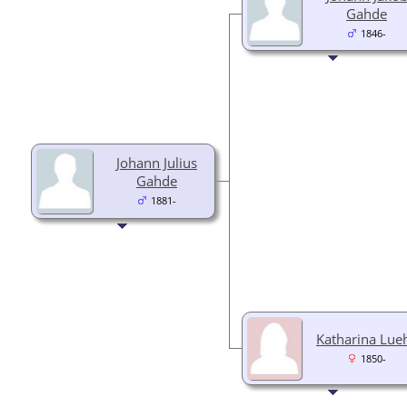
Gahde
1846-
Johann Julius
Gahde
1881-
Katharina Lue
1850-