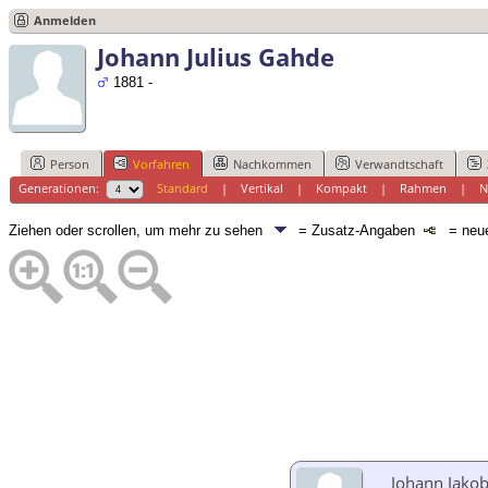
Anmelden
Johann Julius Gahde
1881 -
Person
Vorfahren
Nachkommen
Verwandtschaft
Generationen:
Standard
|
Vertikal
|
Kompakt
|
Rahmen
|
N
Ziehen oder scrollen, um mehr zu sehen
= Zusatz-Angaben
= neue
Johann Jako