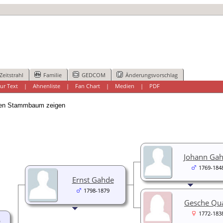
Zeitstrahl
Familie
GEDCOM
Änderungsvorschlag
ur Text
|
Ahnenliste
|
Fan Chart
|
Medien
|
PDF
n Stammbaum zeigen
Johann Ga
1769-184
Ernst Gahde
1798-1879
Gesche Qu
1772-183
b