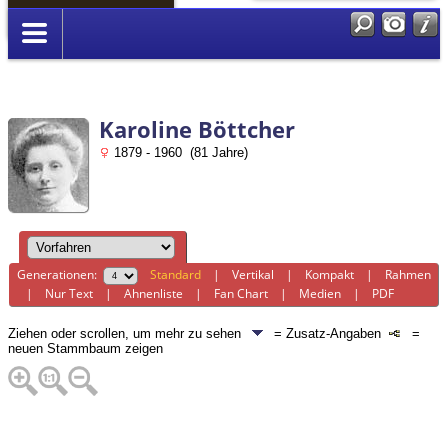
Anmelden
Karoline Böttcher
1879 - 1960 (81 Jahre)
Generationen:
Standard
|
Vertikal
|
Kompakt
|
Rahmen
|
Nur Text
|
Ahnenliste
|
Fan Chart
|
Medien
|
PDF
Ziehen oder scrollen, um mehr zu sehen
= Zusatz-Angaben
=
neuen Stammbaum zeigen