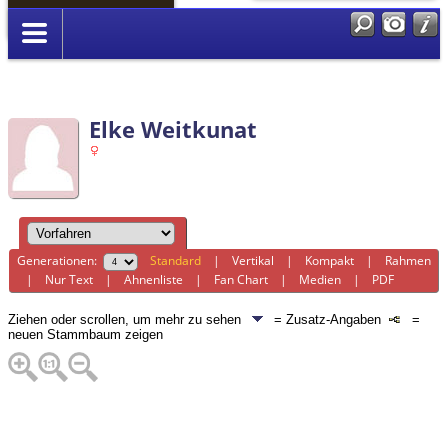
Anmelden
Elke Weitkunat
Generationen:
Standard
|
Vertikal
|
Kompakt
|
Rahmen
|
Nur Text
|
Ahnenliste
|
Fan Chart
|
Medien
|
PDF
Ziehen oder scrollen, um mehr zu sehen
= Zusatz-Angaben
=
neuen Stammbaum zeigen