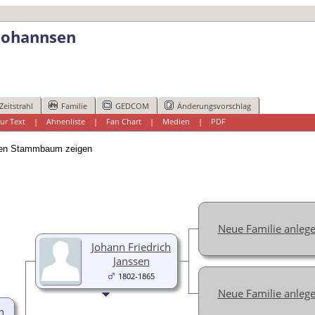
 Johannsen
Zeitstrahl
Familie
GEDCOM
Änderungsvorschlag
ur Text
|
Ahnenliste
|
Fan Chart
|
Medien
|
PDF
n Stammbaum zeigen
Neue Familie anleg
Johann Friedrich
Janssen
1802-1865
Neue Familie anleg
h