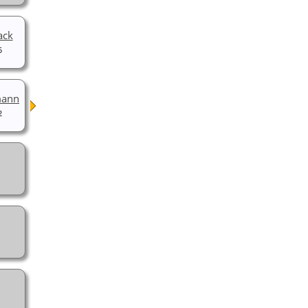
ack
5
mann
2