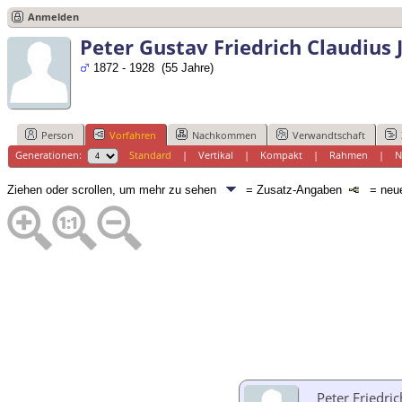
Anmelden
Peter Gustav Friedrich Claudius
1872 - 1928 (55 Jahre)
Person
Vorfahren
Nachkommen
Verwandtschaft
Generationen:
Standard
|
Vertikal
|
Kompakt
|
Rahmen
|
N
Ziehen oder scrollen, um mehr zu sehen
= Zusatz-Angaben
= neue
Peter Friedric