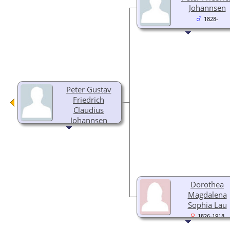
Johannsen
1828-
Peter Gustav
Friedrich
Claudius
Johannsen
1872-1928
Dorothea
Magdalena
Sophia Lau
1826-1918