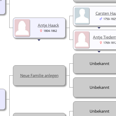
Carsten Ha
1750-182
Antje Haack
1804-1862
Antje Tiede
1769-181
Unbekannt
Neue Familie anlegen
Unbekannt
Unbekannt