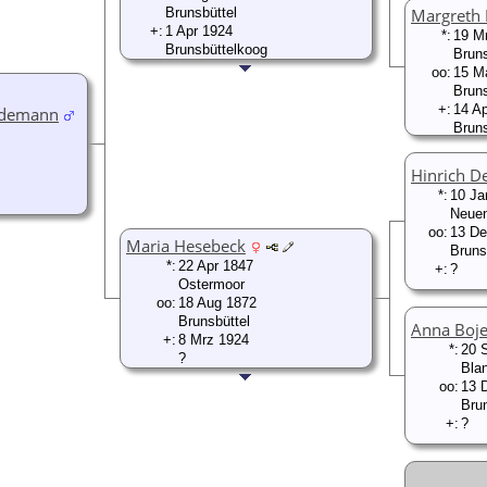
Brunsbüttel
Margret
+:
1 Apr 1924
*:
19 M
Brunsbüttelkoog
Brun
oo:
15 M
Bruns
+:
14 A
edemann
Bruns
Hinrich D
*:
10 Ja
Neue
oo:
13 De
Maria Hesebeck
Bruns
*:
22 Apr 1847
+:
?
Ostermoor
oo:
18 Aug 1872
Brunsbüttel
Anna Boj
+:
8 Mrz 1924
*:
20 
?
Bla
oo:
13 
Brun
+:
?