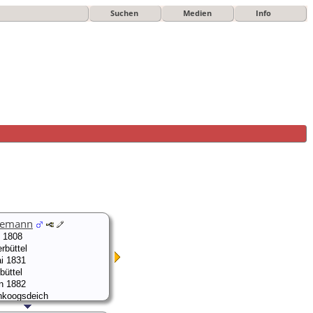
Suchen
Medien
Info
edemann
 1808
rbüttel
i 1831
büttel
n 1882
nkoogsdeich