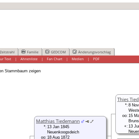
Zeitstrahl
Familie
GEDCOM
Änderungsvorschlag
ur Text
|
Ahnenliste
|
Fan Chart
|
Medien
|
PDF
n Stammbaum zeigen
Thies Ti
*:
8 Nov
Weste
oo:
15 Ma
Matthias Tiedemann
Bruns
+:
13 Ju
*:
13 Jan 1845
Neue
Neuenkoogsdeich
oo:
18 Aug 1872