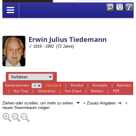
Anmelden
Erwin Julius Tiedemann
1919 - 1992 (72 Jahre)
Generationen:
Standard
|
Vertikal
|
Kompakt
|
Rahmen
|
Nur Text
|
Ahnenliste
|
Fan Chart
|
Medien
|
PDF
Ziehen oder scrollen, um mehr zu sehen
= Zusatz-Angaben
=
neuen Stammbaum zeigen