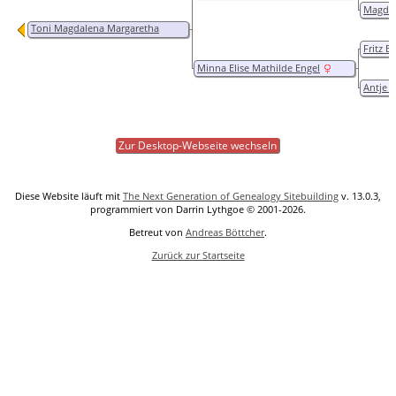
Magdal
Toni Magdalena Margaretha
Petersen
Fritz E
Minna Elise Mathilde Engel
Antje 
Zur Desktop-Webseite wechseln
Diese Website läuft mit
The Next Generation of Genealogy Sitebuilding
v. 13.0.3,
programmiert von Darrin Lythgoe © 2001-2026.
Betreut von
Andreas Böttcher
.
Zurück zur Startseite