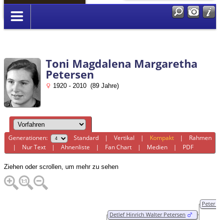
Anmelden
Toni Magdalena Margaretha
Petersen
1920 - 2010 (89 Jahre)
Generationen:
Standard
|
Vertikal
|
Kompakt
|
Rahmen
|
Nur Text
|
Ahnenliste
|
Fan Chart
|
Medien
|
PDF
Ziehen oder scrollen, um mehr zu sehen
Peter H
Detlef Hinrich Walter Petersen