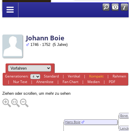
Anmelden
Johann Boie
1746 - 1752 (5 Jahre)
Generationen:
Standard
|
Vertikal
|
Kompakt
|
Rahmen
|
Nur Text
|
Ahnenliste
|
Fan Chart
|
Medien
|
PDF
Ziehen oder scrollen, um mehr zu sehen
Boye 
Hans Boie
Lencke