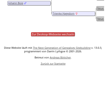
Johann Boie
Neue F
Trienke Hagedorn
Neue F
Zur Desktop-Webseite wechseln
Diese Website läuft mit
The Next Generation of Genealogy Sitebuilding
v. 13.0.3,
programmiert von Darrin Lythgoe © 2001-2026.
Betreut von
Andreas Böttcher
.
Zurück zur Startseite