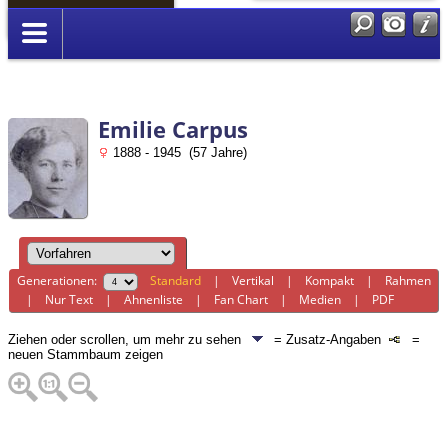
Anmelden
Emilie Carpus
1888 - 1945 (57 Jahre)
Generationen:
Standard
|
Vertikal
|
Kompakt
|
Rahmen
|
Nur Text
|
Ahnenliste
|
Fan Chart
|
Medien
|
PDF
Ziehen oder scrollen, um mehr zu sehen
= Zusatz-Angaben
=
neuen Stammbaum zeigen