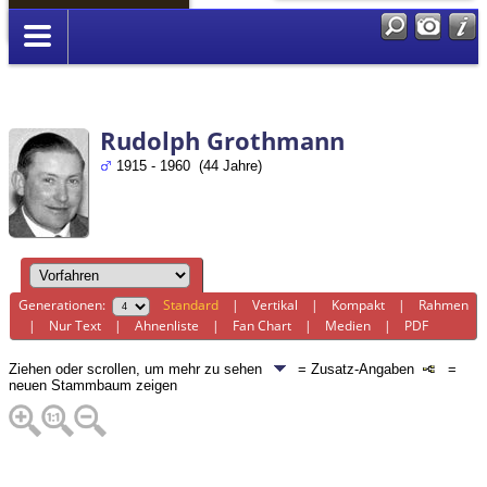
Anmelden
Rudolph Grothmann
1915 - 1960 (44 Jahre)
Generationen:
Standard
|
Vertikal
|
Kompakt
|
Rahmen
|
Nur Text
|
Ahnenliste
|
Fan Chart
|
Medien
|
PDF
Ziehen oder scrollen, um mehr zu sehen
= Zusatz-Angaben
=
neuen Stammbaum zeigen