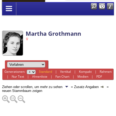
Anmelden
Martha Grothmann
Generationen:
Standard
|
Vertikal
|
Kompakt
|
Rahmen
|
Nur Text
|
Ahnenliste
|
Fan Chart
|
Medien
|
PDF
Ziehen oder scrollen, um mehr zu sehen
= Zusatz-Angaben
=
neuen Stammbaum zeigen