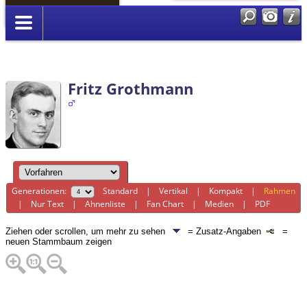
Anmelden
Fritz Grothmann
Generationen:
Standard
|
Vertikal
|
Kompakt
|
Rahmen
|
Nur Text
|
Ahnenliste
|
Fan Chart
|
Medien
|
PDF
Ziehen oder scrollen, um mehr zu sehen
= Zusatz-Angaben
=
neuen Stammbaum zeigen