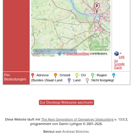
50 km
=
©
OpenStreetMap
contributors.
Link
zu
Google
Earth
Pin-
: Adresse
: Ortsteil
: Ort
: Region
:
Bedeutungen
(Bundes-)Staat/-Land
: Land
: Nicht festgelegt
Zur Desktop-Webseite wechseln
Diese Website läuft mit
The Next Generation of Genealogy Sitebuilding
v. 13.0.3,
programmiert von Darrin Lythgoe © 2001-2026.
Betreut von
Andreas Böttcher
.