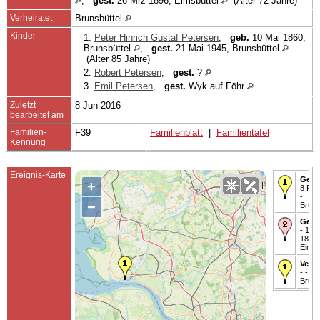
,
gest.
26 Mrz 1896, Eimsbüttel
(Alter 72 Jahre)
Verheiratet
Brunsbüttel
Kinder
1.
Peter Hinrich Gustaf Petersen
,
geb.
10 Mai 1860,
Brunsbüttel
,
gest.
21 Mai 1945, Brunsbüttel
(Alter 85 Jahre)
2.
Robert Petersen
,
gest.
?
3.
Emil Petersen
,
gest.
Wyk auf Föhr
Zuletzt
8 Jun 2016
bearbeitet am
Familien-
F39
Familienblatt
|
Familientafel
Kennung
Ereignis-Karte
Gebo
+
8 Feb
-
−
Bruns
Gest
- 19 
1898 
Eimsb
Verhe
- -
Bruns