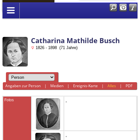
Anmelden
Catharina Mathilde Busch
1826 - 1898 (71 Jahre)
Angaben zur Person
|
Medien
|
Ereignis-Karte
|
Alles
|
PDF
Fotos
.
.