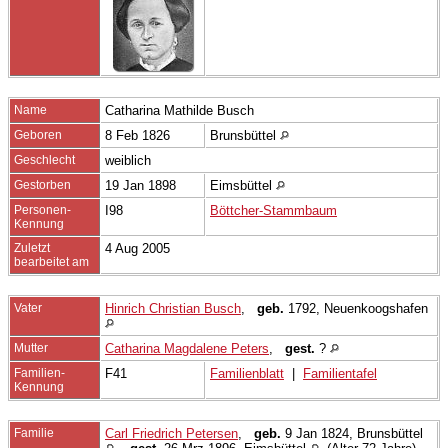
Name
Catharina Mathilde
Busch
Geboren
8 Feb 1826
Brunsbüttel
Geschlecht
weiblich
Gestorben
19 Jan 1898
Eimsbüttel
Personen-
I98
Böttcher-Stammbaum
Kennung
Zuletzt
4 Aug 2005
bearbeitet am
Vater
Hinrich Christian Busch
,
geb.
1792, Neuenkoogshafen
Mutter
Catharina Magdalene Peters
,
gest.
?
Familien-
F41
Familienblatt
|
Familientafel
Kennung
Familie
Carl Friedrich Petersen
,
geb.
9 Jan 1824, Brunsbüttel