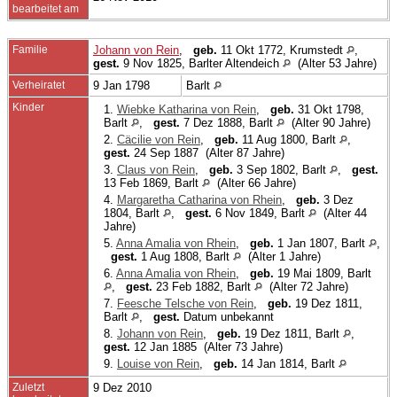
bearbeitet am
Familie
Johann von Rein
,
geb.
11 Okt 1772, Krumstedt
,
gest.
9 Nov 1825, Barlter Altendeich
(Alter 53 Jahre)
Verheiratet
9 Jan 1798
Barlt
Kinder
1.
Wiebke Katharina von Rein
,
geb.
31 Okt 1798,
Barlt
,
gest.
7 Dez 1888, Barlt
(Alter 90 Jahre)
2.
Cäcilie von Rein
,
geb.
11 Aug 1800, Barlt
,
gest.
24 Sep 1887 (Alter 87 Jahre)
3.
Claus von Rein
,
geb.
3 Sep 1802, Barlt
,
gest.
13 Feb 1869, Barlt
(Alter 66 Jahre)
4.
Margaretha Catharina von Rhein
,
geb.
3 Dez
1804, Barlt
,
gest.
6 Nov 1849, Barlt
(Alter 44
Jahre)
5.
Anna Amalia von Rhein
,
geb.
1 Jan 1807, Barlt
,
gest.
1 Aug 1808, Barlt
(Alter 1 Jahre)
6.
Anna Amalia von Rhein
,
geb.
19 Mai 1809, Barlt
,
gest.
23 Feb 1882, Barlt
(Alter 72 Jahre)
7.
Feesche Telsche von Rein
,
geb.
19 Dez 1811,
Barlt
,
gest.
Datum unbekannt
8.
Johann von Rein
,
geb.
19 Dez 1811, Barlt
,
gest.
12 Jan 1885 (Alter 73 Jahre)
9.
Louise von Rein
,
geb.
14 Jan 1814, Barlt
Zuletzt
9 Dez 2010