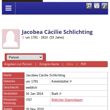
Anmelden
Jacobea Cäcilie Schlichting
um 1781 - 1814 (33 Jahre)
Angaben zur Person
|
Ereignis-Karte
|
Alles
|
PDF
Name
Jacobea Cäcilie
Schlichting
Geboren
um 1781
Ketelsbüttel
Geschlecht
weiblich
Gestorben
16 Jan 1814
Barlt
Personen-
I767
Böttcher-Stammbaum
Kennung
Zuletzt
26 Nov 2010