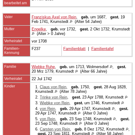
bearbeitet am
Vater
Franziskus Axel von Rein
,
geb.
um 1687,
gest.
19
Feb 1741, Krumstedt
(Alter 54 Jahre)
Mutter
Engelke
,
geb.
vor 1732,
gest.
2 Okt 1732, Krumstedt
(Alter > 0 Jahre)
Verheiratet
vor 1708
Familien-
F237
Familienblatt
|
Familientafel
Kennung
Familie
Wiebke Ruhe
,
geb.
um 1713, Wolmersdorf
,
gest.
20 Mrz 1779, Krumstedt
(Alter 66 Jahre)
Verheiratet
22 Jul 1742
Kinder
1.
Claus von Rein
,
geb.
1750,
gest.
28 Aug 1828,
Krumstedt
(Alter 78 Jahre)
2.
Trinke von Rein
,
gest.
23 Apr 1788, Krumstedt
3.
Wiebke von Rein
,
gest.
um 1746, Krumstedt
4.
von Rein
,
geb.
29 Apr 1747, Krumstedt
,
gest.
29 Apr 1747, Krumstedt
(Alter 0 Jahre)
5.
von Rein
,
geb.
23 Sep 1748, Krumstedt
,
gest.
23 Sep 1748, Krumstedt
(Alter 0 Jahre)
6.
Carsten von Rein
,
geb.
8 Dez 1752, Krumstedt
,
gest.
23 Sep 1811, Krumstedt
(Alter 58 Jahre)