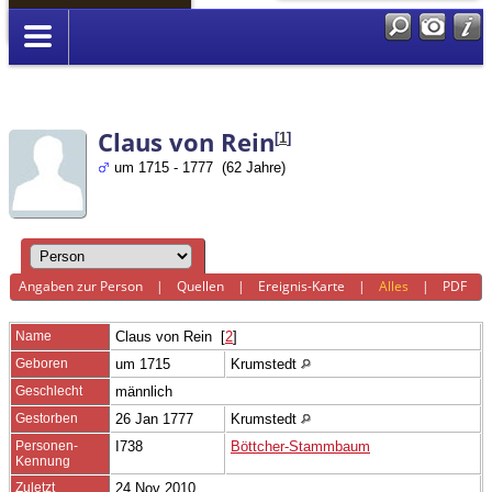
Anmelden
Claus von Rein
[
1
]
um 1715 - 1777 (62 Jahre)
Angaben zur Person
|
Quellen
|
Ereignis-Karte
|
Alles
|
PDF
Name
Claus
von Rein
[
2
]
Geboren
um 1715
Krumstedt
Geschlecht
männlich
Gestorben
26 Jan 1777
Krumstedt
Personen-
I738
Böttcher-Stammbaum
Kennung
Zuletzt
24 Nov 2010