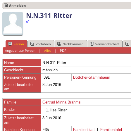
Anmelden
N.N.311 Ritter
Person
Vorfahren
Nachkommen
Verwandtschaft
Angaben zur Person
|
Alles
|
PDF
Name
N.N.311
Ritter
Geschlecht
männlich
Personen-Kennung
I391
Böttcher-Stammbaum
Zuletzt bearbeitet
8 Jun 2016
am
Familie
Gertrud Minna Brahms
Kinder
1.
Ilse Ritter
Zuletzt bearbeitet
8 Jun 2016
am
Familien-Kennung
F35
Familienblatt
|
Familientafel