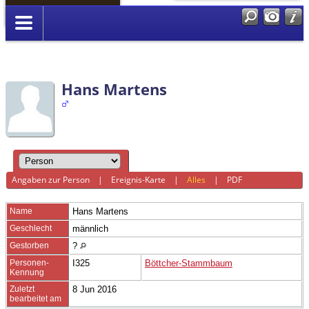
Anmelden
Hans Martens
Angaben zur Person
|
Ereignis-Karte
|
Alles
|
PDF
Name
Hans
Martens
Geschlecht
männlich
Gestorben
?
Personen-
I325
Böttcher-Stammbaum
Kennung
Zuletzt
8 Jun 2016
bearbeitet am