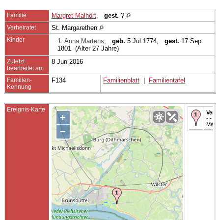
Familie
Margret Malhört
,
gest.
?
Verheiratet
St. Margarethen
Kinder
1.
Anna Martens
,
geb.
5 Jul 1774,
gest.
17 Sep
1801 (Alter 27 Jahre)
Zuletzt
8 Jun 2016
bearbeitet am
Familien-
F134
Familienblatt
|
Familientafel
Kennung
Ereignis-Karte
Verhe
+
- - St.
Marg
−