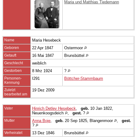
Maria und Matthias Tiedemann
Name
Maria
Hesebeck
Geboren
22 Apr 1847
Ostermoor
Getauft
16 Mai 1847
Brunsbüttel
Geschlecht
weiblich
Gestorben
8 Mrz 1924
?
Personen-
I291
Böttcher-Stammbaum
Kennung
Zuletzt
19 Dez 2009
bearbeitet am
Vater
Hinrich Detlev Hesebeck
,
geb.
10 Jan 1822,
Neuenkoogsdeich
,
gest.
?
Mutter
Anna Boje
,
geb.
20 Sep 1825, Blangenmoor
,
gest.
?
Verheiratet
13 Dez 1846
Brunsbüttel