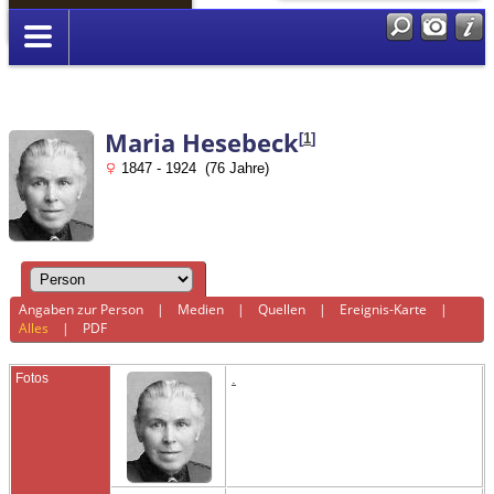
Anmelden
Maria Hesebeck
[
1
]
1847 - 1924 (76 Jahre)
Angaben zur Person
|
Medien
|
Quellen
|
Ereignis-Karte
|
Alles
|
PDF
Fotos
.