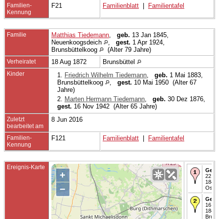
Familien-
F21
Familienblatt
|
Familientafel
Kennung
Familie
Matthias Tiedemann
,
geb.
13 Jan 1845,
Neuenkoogsdeich
,
gest.
1 Apr 1924,
Brunsbüttelkoog
(Alter 79 Jahre)
Verheiratet
18 Aug 1872
Brunsbüttel
Kinder
1.
Friedrich Wilhelm Tiedemann
,
geb.
1 Mai 1883,
Brunsbüttelkoog
,
gest.
10 Mai 1950 (Alter 67
Jahre)
2.
Marten Hermann Tiedemann
,
geb.
30 Dez 1876,
gest.
16 Nov 1942 (Alter 65 Jahre)
Zuletzt
8 Jun 2016
bearbeitet am
Familien-
F121
Familienblatt
|
Familientafel
Kennung
Ereignis-Karte
Gebo
+
22 Ap
1847 
−
Oste
Geta
16 Ma
1847 
Bruns