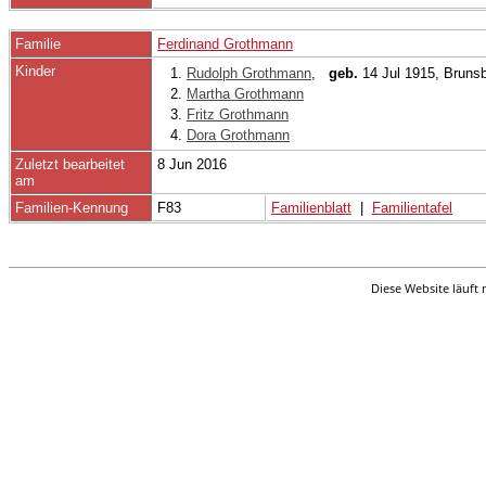
Familie
Ferdinand Grothmann
Kinder
1.
Rudolph Grothmann
,
geb.
14 Jul 1915, Bruns
2.
Martha Grothmann
3.
Fritz Grothmann
4.
Dora Grothmann
Zuletzt bearbeitet
8 Jun 2016
am
Familien-Kennung
F83
Familienblatt
|
Familientafel
Diese Website läuft 