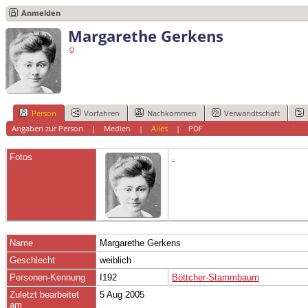
Anmelden
Margarethe Gerkens
Person
Vorfahren
Nachkommen
Verwandtschaft
Angaben zur Person
|
Medien
|
Alles
|
PDF
Fotos
.
Name
Margarethe
Gerkens
Geschlecht
weiblich
Personen-Kennung
I192
Böttcher-Stammbaum
Zuletzt bearbeitet
5 Aug 2005
am