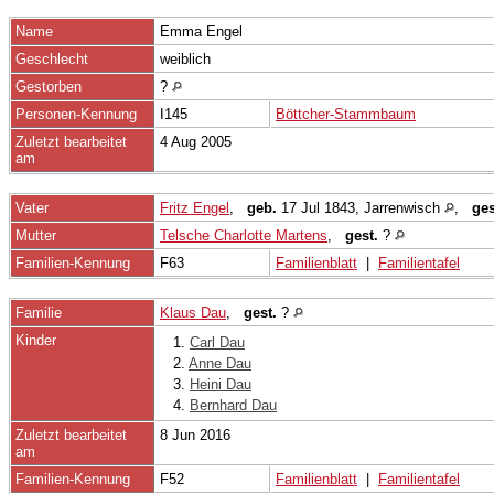
Name
Emma
Engel
Geschlecht
weiblich
Gestorben
?
Personen-Kennung
I145
Böttcher-Stammbaum
Zuletzt bearbeitet
4 Aug 2005
am
Vater
Fritz Engel
,
geb.
17 Jul 1843, Jarrenwisch
,
ges
Mutter
Telsche Charlotte Martens
,
gest.
?
Familien-Kennung
F63
Familienblatt
|
Familientafel
Familie
Klaus Dau
,
gest.
?
Kinder
1.
Carl Dau
2.
Anne Dau
3.
Heini Dau
4.
Bernhard Dau
Zuletzt bearbeitet
8 Jun 2016
am
Familien-Kennung
F52
Familienblatt
|
Familientafel