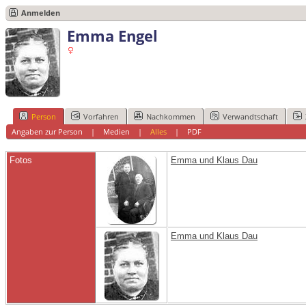
Anmelden
Emma Engel
Person
Vorfahren
Nachkommen
Verwandtschaft
Angaben zur Person
|
Medien
|
Alles
|
PDF
Fotos
Emma und Klaus Dau
Emma und Klaus Dau