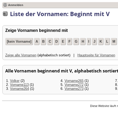
Anmelden
Liste der Vornamen: Beginnt mit V
Zeige Vornamen beginnend mit
[kein Vorname]
A
B
C
D
E
F
G
H
I
J
K
L
M
Zeige alle Vornamen
(alphabetisch sortiert) |
Hauptseite für Vornamen
Alle Vornamen beginnend mit V, alphabetisch sortiert
1.
Volker
(2)
4.
Vorname265
(1)
7
2.
Vorname113
(1)
5.
Vorname272
(1)
8
3.
Vorname264
(1)
6.
Vorname273
(1)
9
Diese Website läuft 