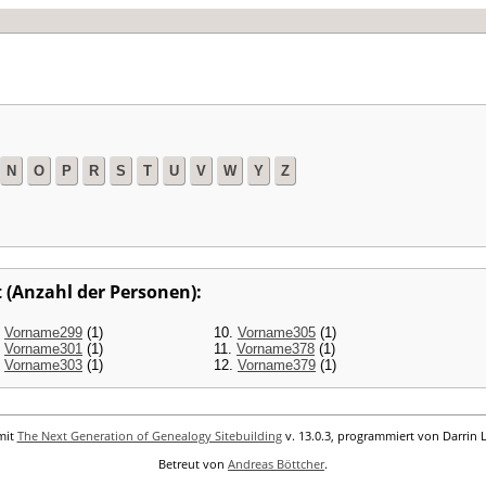
N
O
P
R
S
T
U
V
W
Y
Z
 (Anzahl der Personen):
.
Vorname299
(1)
10.
Vorname305
(1)
.
Vorname301
(1)
11.
Vorname378
(1)
.
Vorname303
(1)
12.
Vorname379
(1)
mit
The Next Generation of Genealogy Sitebuilding
v. 13.0.3, programmiert von Darrin 
Betreut von
Andreas Böttcher
.