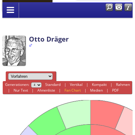
Anmelden
Otto Dräger
Generationen:
Standard
|
Vertikal
|
Kompakt
|
Rahmen
|
Nur Text
|
Ahnenliste
|
Fan Chart
|
Medien
|
PDF