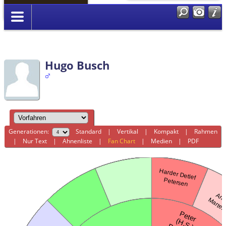
Anmelden
Hugo Busch
Generationen:
Standard
|
Vertikal
|
Kompakt
|
Rahmen
|
Nur Text
|
Ahnenliste
|
Fan Chart
|
Medien
|
PDF